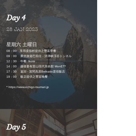
Day 4
28 JAN 2023
星期六 土曜日
度假村提供之豐富早餐
08
：
00 享用
09
：
00
乘坐旅遊巴前往 - 清津峡渓谷トンネル
12：30
午餐: Ikote
14
：
00 越後妻有里山現代美術館 MonET*
17
：
30 返回 - 當間高原Belnatio渡假飯店
19
：
00 飯店
提供之豐富晚餐
*
https://www.echigo-tsumari.jp
Day 5