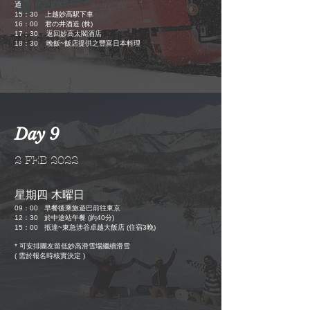
通
15
：
30 上越妙高駅下車
16
：
00 君の井酒造 (株)
17：30 返回妙高太閣酒店
18
：
30 晚飯~飯店
提供之豐富
日本料理
Day 9
2 FEB 2022
星期四 木曜日
09
：
00 早餐後乘旅遊巴前往東京
12
：
30 於中途站午餐 (約40分)
15
：
00
抵達~東急涉谷卓越大飯店 (住宿3晚)
* 可安排團友留低妙高滑雪場繼續滑雪
( 需於報名時核實決定 )