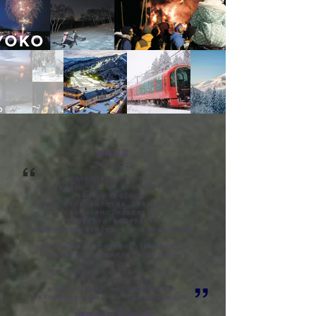
妙高高原
“
Myoko-kogen
妙高高原是日本最古老的滑雪區之一。
雪量豐富並以「豪雪」見稱，備有日本最長滑雪道。
主要由幾個滑雪勝地互相組成：
妙高赤倉、妙高杉之原和妙高池平溫泉，及樂天新井度假村等等。
而每個雪場各具特式，無論你是滑雪高手，
新手或家庭親子遊，都可盡情享受一番！
妙高高原不但擁有豐富的歷史與文化背景，也是日本傳統溫泉的知名勝地。
此團更特別加入三天深度行程，讓大家可以深入瞭解妙高當地文化。
我除咗會帶大家一起探索戰國時代史蹟，享受時令日本料理，
品嚐高山流水孕育的日本酒。
此外，本團更安排乘坐新潟最美景觀列車~"雪月花號"，
透過日本最大車內觀景窗享受沿路美景，
”
沿途眺望火打山與妙高山，一面享用米其林級鐵道便當，
更重要嘅係整架列車只有我哋自己團友，可以話係最高級的鐵路體驗！
*此團特別加插五天東京自由行時間