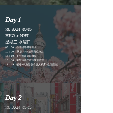
Day 1
25 JAN 2023
HKG > NRT
星期三 水曜日
08：00 香港國際機場集合
10：00 乘搭 ANA
航班
飛往東京
15：10 下午到達成田機場
16：30 乘坐旅遊巴前住東京市區
18：45
抵達~東急涉谷卓越大飯店 (住宿兩晚)
Day 2
26 JAN 2023