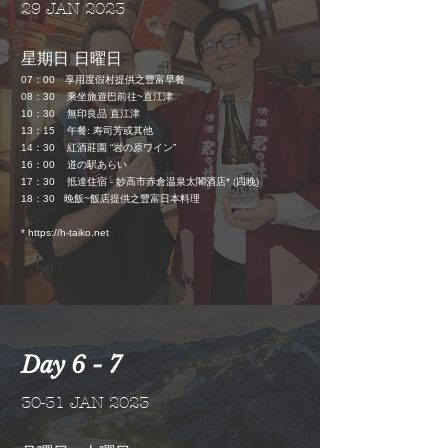
29 JAN 2023
星期日 日曜日
度假村提供之豐富早餐
07
：
00 享用
08
：
30
乘坐旅遊巴前往~直江津
10：30
無印良品 直江津
13
：
15 午餐: 寿司芳或其他
14
：
30 紅酒莊園 “岩の原ワイン”
16
：
00 道の駅あらい
17
：
30 抵達住宿 -
妙高市赤倉温泉太閣酒店*
(四晚)
18
：
30 晚飯~飯店
提供之豐富
日本料理
*
https://h-taiko.net
Day 6 - 7
30-31 JAN 2023