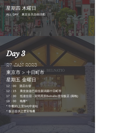
星期四 木曜日
全天
ALL DAY 東京
自由活動
Day 3
27 JAN 2023
東京市 >
十日町市
星期五 金曜日
12
：
00
酒店出發
12
：
15
乘坐旅遊巴前住新潟縣十日町市
17：30
抵達住宿 - 當間高原Belnatio渡假飯店 (兩晚)
19
：
00
晚餐^
* 午餐於(上里SA)中途站
^ 飯店
提供之豐富晚餐