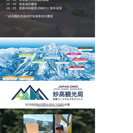
15：00 抵達成田機場
18：25 乘搭ANA航班
(NH811)
愉快返港
* 妙高團友直接成坐旅遊車前往機場
特別鳴謝
妙高觀光局全力協助
本團