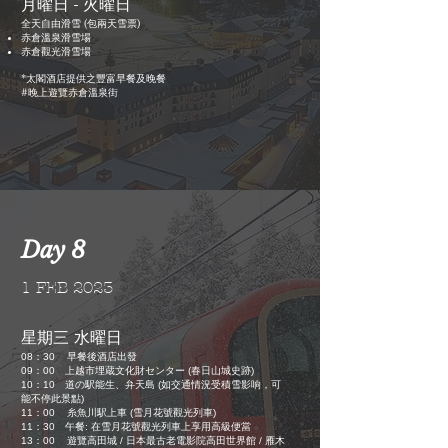
月曜日 - 火曜日
全天自由滑雪 (包兩天雪票)
赤倉溫泉滑雪場
赤倉觀光滑雪場
*太閣
提供之豐富早餐及晚餐
酒店
#晚上遊覽赤倉溫泉街
Day 8
1 FEB 2023
星期三 水曜日
08
：
30 早餐後酒店出發
09：00 上越市埋蔵文化財センター (春日山城史跡)
10：10 道の駅能生、弁天島 (如交通情況受積雪影响，可
能不停此景點)
11：00 糸魚川駅上車 (雪月花號觀光列車
)
11
：
30 午餐: 在雪月花號觀光列車上享用高級便當
13
：
00 遊覽高田城 / 日本最古老電影院高田世界館 / 雁木