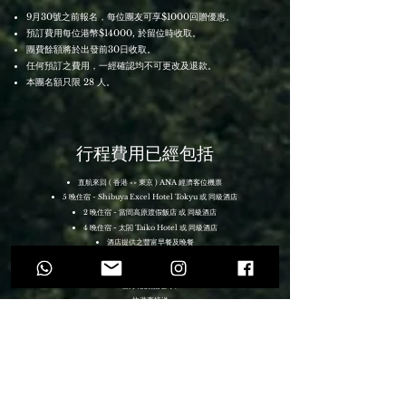
9月30號之前報名，每位團友可享$1000回贈優惠。
預訂費用每位港幣$14000, 於留位時收取。
團費餘額將於出發前30日收取。
任何預訂之費用，一經確認均不可更改及退款。
本團名額只限 28 人。
行程費用已經包括
直航來回 ( 香港 «» 東京 ) ANA 經濟客位機票
5 晚住宿 -
Shibuya Excel Hotel Tokyu
或 同級酒店
2 晚住宿 -
或 同級酒店
當間高原渡假飯店
4 晚住宿 - 太閤 Taiko Hotel 或 同級酒店
酒店提供之豐富早餐及晚餐
兩天滑雪場 Ski Pass
1 DAY 滑雪教學
雪月花號觀光列車
旅遊車接送
所有觀光景點之入場票
0.15% 旅遊業議會印花稅
*不包項目:
滑雪裝備租借費用
滑雪場內之午餐
東京自由行膳食