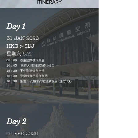
ITINERARY
Day 1
31 JAN 2026
HKG > SDJ
星期六 SAT
08：00 香港國際機場集合
10：05 乘搭大灣區航空飛往仙台
15：20 下午到達仙台空港
16：30 乘坐旅遊巴前住飯店
18：30
抵達 ~ 八幡平高地溫泉飯店 (住宿3晚)
Day 2
01 FEB 2026