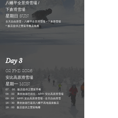
八幡平全景滑雪場 /
下倉滑雪場
星期日 SUN
全天自由滑雪 -
八幡平全景滑雪場 +下倉滑雪場
^ 飯店提供之豐富早餐及晚餐
Day 3
02 FEB 2026
安比高原滑雪場
星期一 MON
​07 : 00.
飯店
提供之豐富
早餐
08
：
00
乘坐旅遊巴前往 - APPI
安比高原滑雪場
全天自由滑雪
09 : 00 APPI 安比高原滑雪場 -
16
：3
0
乘坐旅遊巴返回
八幡平高地溫泉飯店
19
：
00 飯店
提供之豐富晚餐