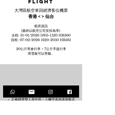
FLIGHT
大灣區航空來回經濟客位機票
香港 < > 仙台
航班資訊
(最終以航空公司安排為準)
去程: 31/01/2026
1005-1520
HB360
回程: 07/02/2026 1620-2050 HB361
20公斤寄倉行李 + 7公斤手提行李
滑雪板可以寄艙。
ACCOMODATION
3 晚標準雙人房住宿 -
八幡平高地溫泉飯店
Hachimantai Heights
4 晚標準雙人房住宿 -
雫石王子大酒店