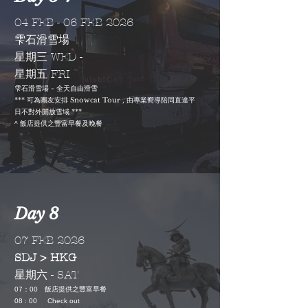
04 FEB - 06 FEB 2026
雫石滑雪場
星期三 WED -
星期五 FRI
雫石滑雪場 - 全天自由滑雪
*** 可為
團友
安排 Snowcat Tour , 由專業嚮導陪同直達平
日不對外開放雪域 ***
^ 飯店提供之豐富早餐及晚餐
Day 8
07 FEB 2026
SDJ > HKG
星期六 - SAT
07：00
飯店提供之豐富早餐
08 : 00 Check out