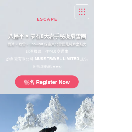
ESCAPE
八幡平 × 雫石8天岩手秘境滑雪團
樹冰 × 粉雪 × Snowcat 探索東北雪國最純粹之魅力
此團機票、住宿及交通由
妙自遊有限公司 MUSE TRAVEL LIMITED 提供
旅行社牌照號碼 353653
報名 Register Now