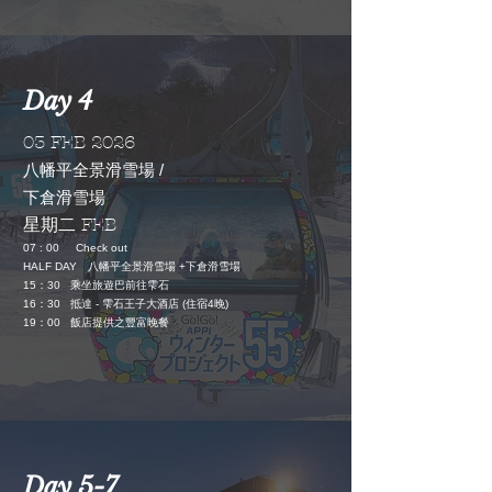
Day 4
03 FEB 2026
八幡平全景滑雪場 /
下倉滑雪場
星期二 FEB
07 : 00 Check out
HALF DAY
八幡平全景滑雪場 +下倉滑雪場
15
：
30
乘坐旅遊巴前往雫石
16
：
30
抵達 -
雫石王子大酒店 (
住宿
4晚)
19
：
00 飯店
提供之豐富晚餐
Day 5-7