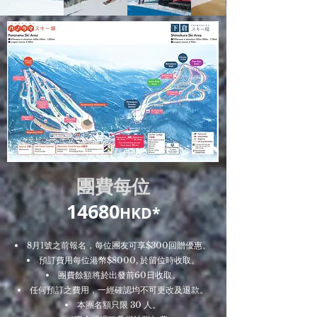
團費每位
14680
HKD*
8月1號之前報名，每位團友可享$300回贈優惠。
預訂費用每位港幣$8000, 於留位時收取。
團費餘額將於出發前60日收取。
任何預訂之費用，一經確認均不可更改及退款。
本團名額只限 30 人。