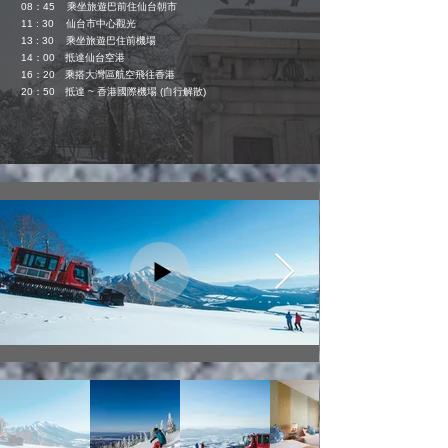
08：45 乘坐旅遊巴前住仙台朝市
11 : 30 仙台市中心觀光
13 : 30 乘坐旅遊巴住前機場
14：00
抵達
仙台空港
16：20 乘搭大灣區航空飛往香港
20：50
抵達 ~
香港國際機場 (自行解散)