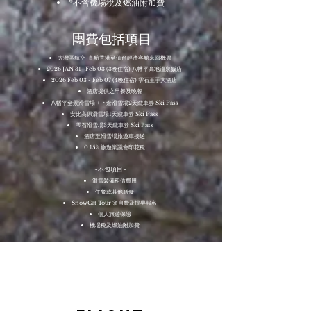
*不含機場稅及燃油附加費
團費包括項目
大灣區航空-直航香港至仙台經濟客艙來回機票
2026 JAN 31- Feb 03 (3晚住宿) 八幡平高地溫泉飯店
2026 Feb 03 - Feb 07 (4晚住宿) 雫石王子大酒店
酒店提供之早餐及晚餐
八幡平全景滑雪場 + 下倉滑雪場2天纜車券 Ski Pass
安比高原滑雪場1天纜車券 Ski Pass
雫石滑雪場3天纜車券 Ski Pass
酒店至滑雪場旅遊車接送
0.15% 旅遊業議會印花稅
~不包項目~
滑雪裝備租借費用
午餐或其他膳食
SnowCat Tour 須自費及提早報名
個人旅遊保險
機場稅及燃油附加費​