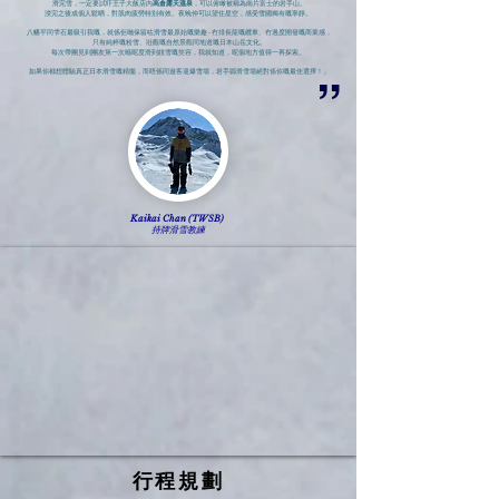
滑完雪，一定要試吓王子大飯店內
高倉露天溫泉
，可以俯瞰被稱為南片富士的岩手山。
浸完之後成個人鬆晒，對肌肉疲勞特別有效。夜晚仲可以望住星空，感受雪國獨有嘅寧靜。
八幡平同
雫石
最吸引我嘅，就係佢哋保留咗滑雪最原始嘅樂趣 - 冇排長龍嘅纜車、冇過度開發嘅商業感，
只有純粹嘅粉雪、壯觀嘅自然景觀同地道嘅日本山岳文化。
每次帶團見到團友第一次喺呢度滑到靚雪嘅笑容，我就知道，呢個地方值得一再探索。
如果你都想體驗真正日本滑雪嘅精髓，而唔係同遊客逼爆雪場，岩手縣
滑雪場
絕對係你嘅最佳選擇！
」
”
Kaikai Chan (TWSB)
持牌滑雪教練
行程規劃