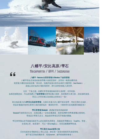
八幡平/安比高原/雫石
“
Hachimantai / APPI / Shizukuishi
八幡平 - Panorama 全景滑雪場 & Shimokura 下倉滑雪場
八幡平唔似北海道或者長野嘅大規模度假村，反而有一種原始嘅美感。
呢度最大嘅特色就係佢嘅「樹冰原」強風同低溫令樹木結成巨大嘅雪怪（Snow Monsters），
成個山頭好似科幻電影場景咁，滑行其間彷彿進入異世界。
位於「下倉之牆」的鑽石滑雪道最陡峻的部分達37度，非常刺激。
如果想挑戰技術，可以跟我鑽入
下倉滑雪場
非壓雪區嘅小樹林，呢度嘅雪又厚又軟，跌咗都唔會痛，
而且人少到你會以為成個山頭得自己一個！
東北地區最大的
APPI 安比高原滑雪場
，位鄰日本最大的八幡平樹冰地帶，雪道主體向北傾斜，
得益於優越的地理位置而行成的濕度低的「優質粉末雪」！樹林滑行區域擴展到6個區域！
雫石滑雪場 Shizukuishi
-
奧運級雪道與神秘樹林
Shizukuishi可能唔算好出名，但識玩嘅人一定知佢嘅價值，呢度係1993年雪季奧運嘅比賽場地，
雪道設計專業又多元，無論係初學者定高手都搵到樂趣。
雫石滑雪場以岩手縣最高峰岩手山的壯麗景色而聞名，我最鍾意帶團友去「Grand Prix」雪道，
全長3.5公里，坡度適中，可以一路Carving落山，享受流暢嘅轉彎快感。
雫石
晨光 Snowcat 秘境之旅
天未光就坐住雪貓車直上雪山之巔，睇住第一道晨光慢慢照亮成個雪場，
腳下係完美無痕嘅粉雪，呢個moment，連呼吸都覺得奢侈！